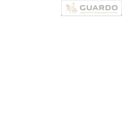
Гарантия на трубчатый радиатор: 10 лет
Обратите внимание! Установка стальных трубчатых
радиаторов Guardo может производится только в закрытую
независимую систему отопления. Категорически запрещено
осуществлять их монтаж в систему горячего водоснабжения
(ГВС).